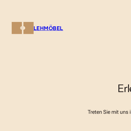
Zum
Inhalt
springen
LEHMÖBEL
Er
Treten Sie mit uns